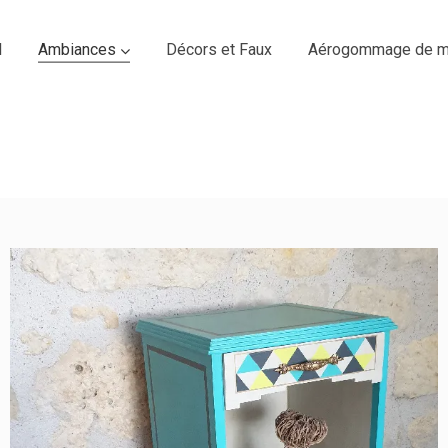
l
Ambiances
Décors et Faux
Aérogommage de m
CHEVET STYLE ART DECO