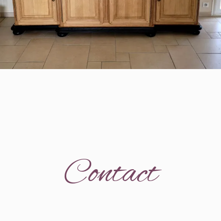
Contact