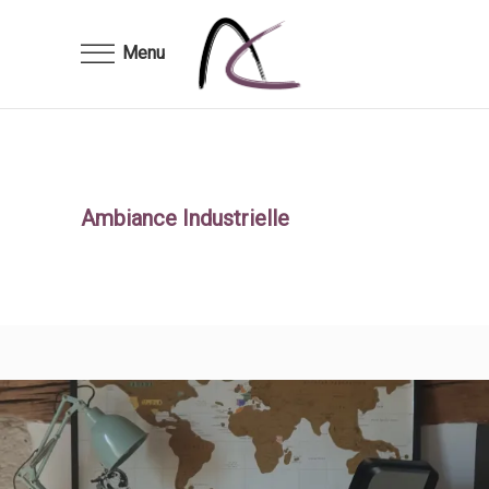
Menu
Ambiance Industrielle