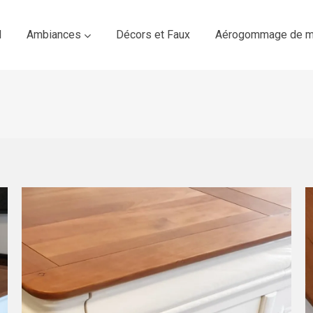
l
Ambiances
Décors et Faux
Aérogommage de m