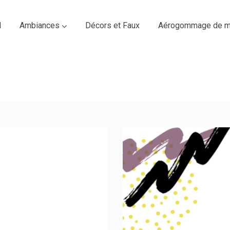
l
Ambiances
Décors et Faux
Aérogommage de m