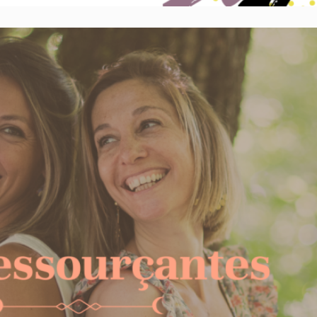
etraite holistique et créative
Stages