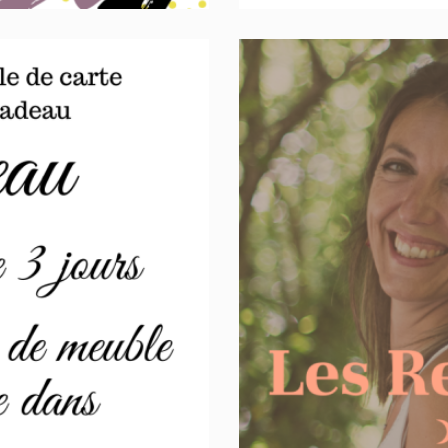
euble
R