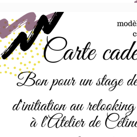
CARTE CADEAUX relooking de m
Stages