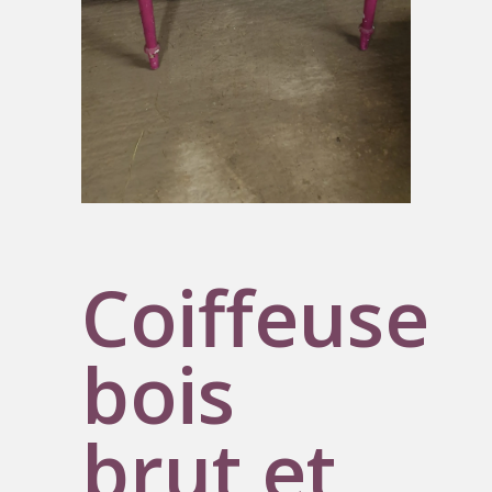
Coiffeuse
bois
brut et